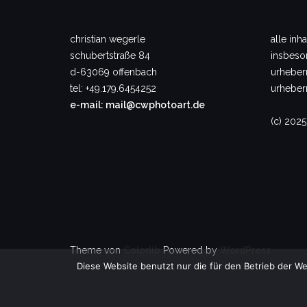
christian wegerle
alle inh
schubertstraße 84
insbeson
d-63069 offenbach
urheberr
tel: +49.179.6454252
urheberr
e-mail: mail@cwphotoart.de
(c) 2025
Theme von
Colorlib
Powered by
WordPress
Diese Website benutzt nur die für den Betrieb der We